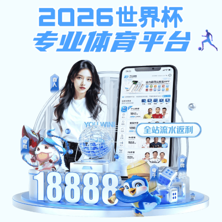
星空电子体育app下载,星空体育
app最新版下载