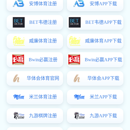
针对至关重要的选题环节，郑教授指出，优秀的研究不应盲
目追逐热点，而应紧扣领域发展的根本性问题，研究贡献的关键
在于挖掘现象背后的机制与理论启示。她以教材研究为例，建议
学者可转向探索数字教材、编写过程或多模态分析等新兴维度，